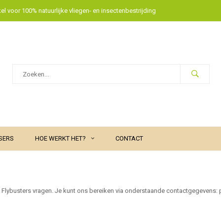
l voor 100% natuurlijke vliegen- en insectenbestrijding
SERS
HOE WERKT HET?
CONTACT
w Flybusters vragen. Je kunt ons bereiken via onderstaande contactgegevens: 