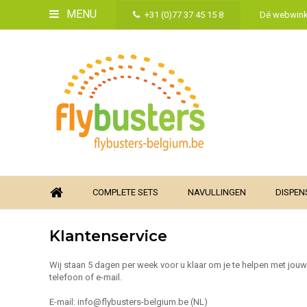
MENU
+31 (0)77 37 45 15 8
Dé webwinke
COMPLETE SETS
NAVULLINGEN
DISPEN
Klantenservice
Wij staan 5 dagen per week voor u klaar om je te helpen met jou
telefoon of e-mail.
E-mail:
info@flybusters-belgium.be
(NL)