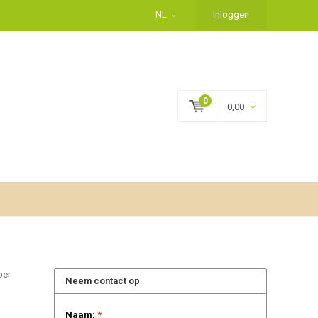
NL
Inloggen
0
0,00
per
Neem contact op
Naam:
*