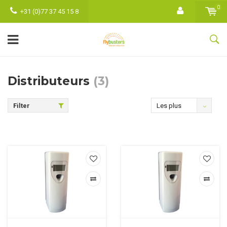
0
+31 (0)77 37 45 15 8
Distributeurs
(3)
Filter
Les plus
vus