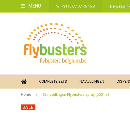
MENU
+31 (0)77 37 45 15 8
Dé webwinke
COMPLETE SETS
NAVULLINGEN
DISPEN
Home
12 navullingen Flybusters spray (250 ml)
SALE