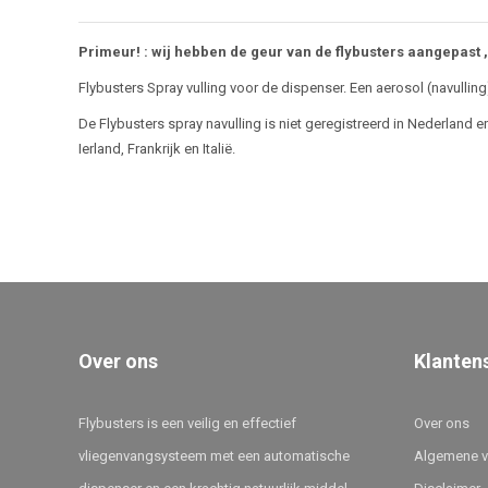
Primeur! : wij hebben de geur van de flybusters aangepast ,
Flybusters Spray vulling voor de dispenser. Een aerosol (navullin
De Flybusters spray navulling is niet geregistreerd in Nederland 
Ierland, Frankrijk en Italië.
Over ons
Klanten
Flybusters is een veilig en effectief
Over ons
vliegenvangsysteem met een automatische
Algemene 