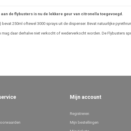
 aan de flybusters is nu de lekkere geur van citronella toegevoegd.
g) bevat 250ml oftewel 3000 sprays uit de dispenser. Bevat natuurlijke pyrethr
en mag daar derhalve niet verkocht of wederverkocht worden. De Flybusters spray
service
Mijn account
Registreren
voorwaarden
Mijn bestellingen