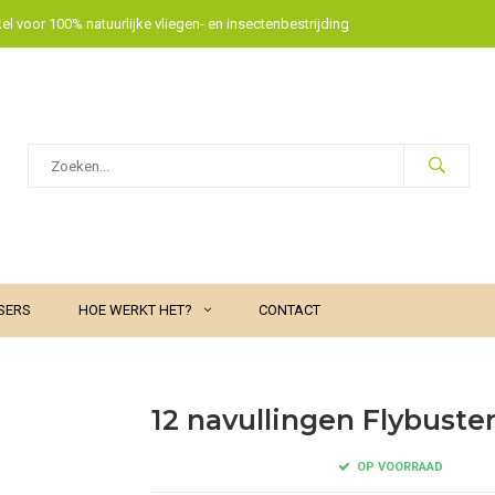
l voor 100% natuurlijke vliegen- en insectenbestrijding
SERS
HOE WERKT HET?
CONTACT
12 navullingen Flybuster
OP VOORRAAD